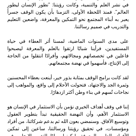
في نشر العلم والتنمية، وكانت رؤيتنا: "نطور الإنسان ليطور
العالم". فمنذ اللحظة الأولى، التزمنا بأن يكون الوقف جسراً
يعبر به أبناء المجتمع نحو التمكين والمعرفة، واضعين التعليم
والتدريب في صميم رسالتنا.
على مدى السنوات الماضية، لمسنا أثر العطاء في حياة
المستفيدين، فرأينا شبابًا ارتقوا بالعلم والمعرفة ليصبحوا
فاعلين في تخصصاتهم ومجالاتهم، وأفرادًا انتقلوا من الحاجة
إلى الإنتاج، فأسهموا في نهضة مجتمعاتهم.
لقد كانت برامج الوقف بمثابة بذور خير، أينعت بعطاء المحسنين
وثمرة الجد والاجتهاد، فتحولت الأحلام إلى واقع، والمواهب إلى
نجاحات تُسهم في بناء وطن أكثر ازدهارًا.
إننا في وقف أهداف الخيري نؤمن بأن الاستثمار في الإنسان هو
الاستثمار الأهم، وأن النهضة الحقيقية تبدأ بتطوير العقول
وتوسيع الآفاق. وسنمضي بعون الله ثم بدعم شركائنا، من أفراد
ومؤسسات، في تحقيق رؤيتنا ورسالتنا، ساعين إلى تمكين
الأفراد بالعلم والمعرفة، ليكونوا روادًا للتغيير الإيجابي في