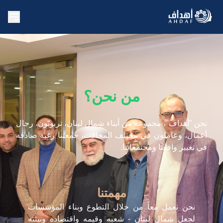
من نحن؟
نحن "أهداف"، مجموعة من أبناء شمال لبنان، تربويّون، رجال
أعمال، وعاملون في مختلف المجالات، جمعتنا رغبة صادقة
في تغيير واقعنا ومجتمعاتنا.
مهمتنا
نحن نعمل معاً من خلال التطوع وبناء المؤسسات
لجعل شمال لبنان - شعبه وقيمه واقتصاده وبيئته