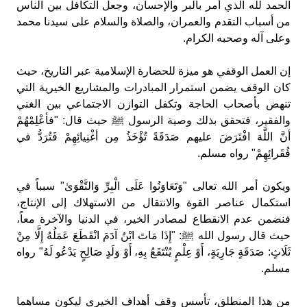
الحمد لله الذي أمر بالبر والإحسان، وجعل التكافل بين الناس
من أسباب التقدم والعمران، والصلاة والسلام على سيدنا محمد
وعلى آله وصحبه الكرام.
إن العمل الوقفي هو ميزة للحضارة الإسلامية عبر التاريخ، حيث
كان الوقف يضمن استمرار المبادرات والمشاريع الخيرية التي
تنهض بأصحاب الحاجة وتكفل التوازن الاجتماعي بين الغني
والفقير، فتحقق بذلك وصية الرسول ﷺ حيث قال: "فأعْلِمْهُمْ
أنَّ اللَّهَ افْتَرَضَ عليهم صَدَقَةً تُؤْخَذُ مِن أغْنِيائِهِمْ فَتُرَدُّ في
فُقَرائِهِمْ" رواه مسلم.
ويكون أمر الله تعالى "وَتَعَاوَنُوا عَلَى الْبِرِّ وَالتَّقْوَىٰ" سبباً في
استكمال عناصر القوة والانتقال من الاستهلاك إلى الإنتاج،
فنضمن عدم الانقطاع لمصادر الخير، في الدنيا والآخرة معاً،
حيث قال رسول الله ﷺ: "إِذَا مَاتَ ابْنُ آدَمَ انْقَطَعَ عَمَلُهُ إِلَّا مِنْ
ثَلَاثٍ: صَدَقَةٍ جَارِيَةٍ، أَوْ عِلْمٍ يُنْتَفَعُ بِهِ، أَوْ وَلَدٍ صَالِحٍ يَدْعُو لَهُ" رواه
مسلم.
من هذا المنطلق، تأسس وقف أهداف الخيري ليكون مساهما