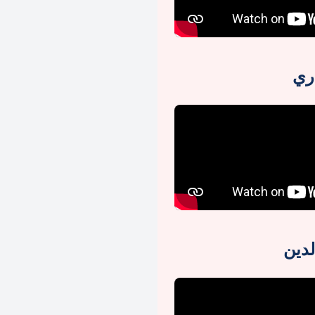
ري
دين