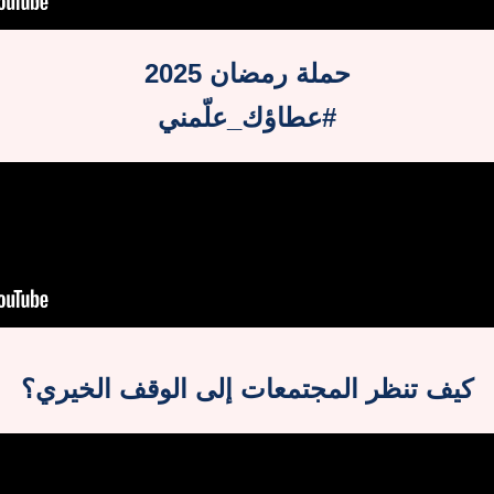
حملة رمضان 2025
#عطاؤك_علّمني
كيف تنظر المجتمعات إلى الوقف الخيري؟